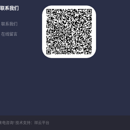
联系我们
联系我们
在线留言
迎来电咨询!
技术支持：祥云平台