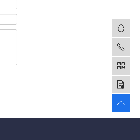
客
186
在