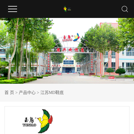
首 页
>
产品中心
>
江苏MD鞋底