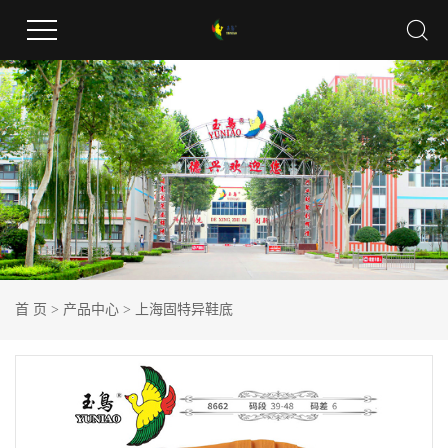
首 页
>
产品中心
>
上海固特异鞋底