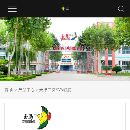
首 页
>
产品中心
>
天津二次EVA鞋底