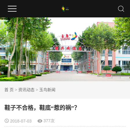
首 页
>
资讯动态
>
玉鸟新闻
鞋子不合格，鞋底“惹的祸”？
377次
2018-07-03