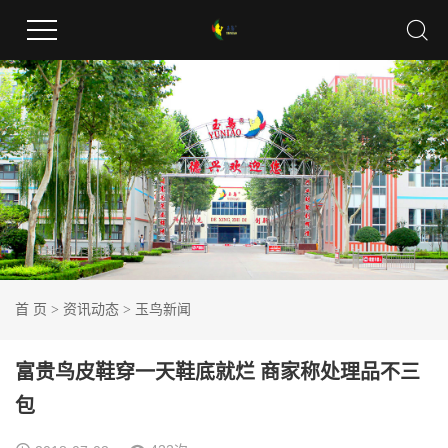
首 页
>
资讯动态
>
玉鸟新闻
富贵鸟皮鞋穿一天鞋底就烂 商家称处理品不三
包