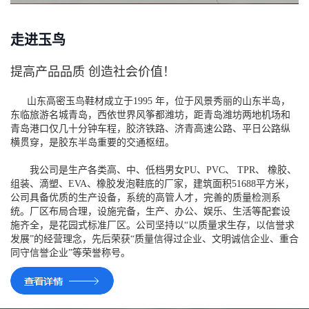
走进玉鸟
提高产品品质 创造社会价值！
山东高密玉鸟鞋材成立于1995 年，位于风景秀丽的山东半岛，
东临旅游名城青岛，西依世界风筝都潍坊，距青岛潍坊两地机场和
青岛港口仅几十分钟车程，胶济铁路、济青高速公路、平日公路纵
横贯穿，是胶东半岛重要的交通枢纽。
我公司是生产各类高、中、低档男女PU、PVC、 TPR、 橡胶、
组装、滴塑、EVA、橡胶发泡鞋底的厂家，建筑面积51688平方米，
公司具备优质的生产设备，系统的高管人才，完善的质量检测系
统。厂区布局合理，设施完备，生产、办公、娱乐、生活等配套设
施齐全，是花园式标准厂区。公司坚持以“以质量求生存，以信誉求
发展”的经营理念，先后荣获“质量信得过企业、文明诚信企业、重合
同守信誉企业”等荣誉称号。