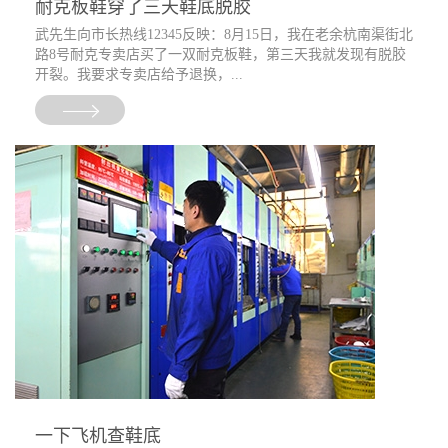
耐克板鞋穿了三天鞋底脱胶
武先生向市长热线12345反映：8月15日，我在老余杭南渠街北
路8号耐克专卖店买了一双耐克板鞋，第三天我就发现有脱胶
开裂。我要求专卖店给予退换，...
一下飞机查鞋底