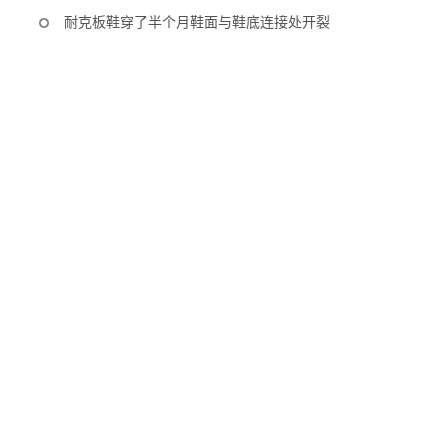
耐克板鞋穿了半个月鞋面与鞋底连接处开裂