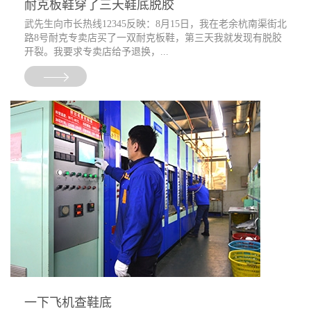
耐克板鞋穿了三天鞋底脱胶
武先生向市长热线12345反映：8月15日，我在老余杭南渠街北
路8号耐克专卖店买了一双耐克板鞋，第三天我就发现有脱胶
开裂。我要求专卖店给予退换，...
一下飞机查鞋底