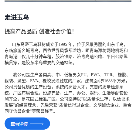
走进玉鸟
提高产品品质 创造社会价值！
山东高密玉鸟鞋材成立于1995 年，位于风景秀丽的山东半岛，
东临旅游名城青岛，西依世界风筝都潍坊，距青岛潍坊两地机场和
青岛港口仅几十分钟车程，胶济铁路、济青高速公路、平日公路纵
横贯穿，是胶东半岛重要的交通枢纽。
我公司是生产各类高、中、低档男女PU、PVC、 TPR、 橡胶、
组装、滴塑、EVA、橡胶发泡鞋底的厂家，建筑面积51688平方米，
公司具备优质的生产设备，系统的高管人才，完善的质量检测系
统。厂区布局合理，设施完备，生产、办公、娱乐、生活等配套设
施齐全，是花园式标准厂区。公司坚持以“以质量求生存，以信誉求
发展”的经营理念，先后荣获“质量信得过企业、文明诚信企业、重合
同守信誉企业”等荣誉称号。