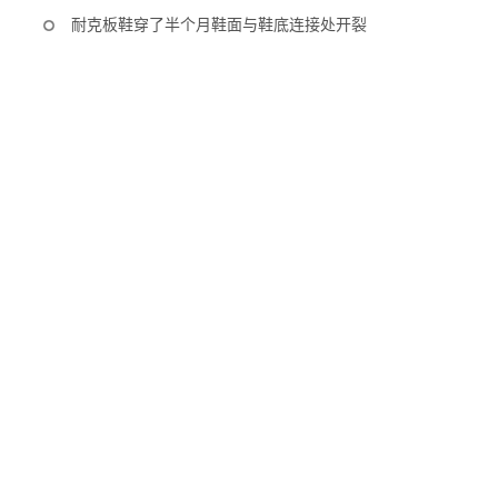
耐克板鞋穿了半个月鞋面与鞋底连接处开裂